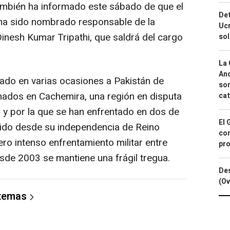
también ha informado este sábado de que el
Det
ha sido nombrado responsable de la
Ucr
Dinesh Kumar Tripathi, que saldrá del cargo
so
La 
And
ado en varias ocasiones a Pakistán de
sor
mados en Cachemira, una región en disputa
cat
y por la que se han enfrentado en dos de
El 
nido desde su independencia de Reino
con
ro intenso enfrentamiento militar entre
pro
de 2003 se mantiene una frágil tregua.
Des
(Ov
 temas