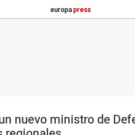
europa
press
 un nuevo ministro de De
s regionales