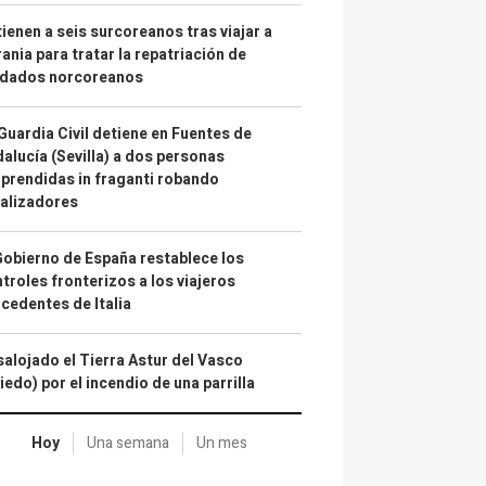
ienen a seis surcoreanos tras viajar a
ania para tratar la repatriación de
ldados norcoreanos
Guardia Civil detiene en Fuentes de
alucía (Sevilla) a dos personas
prendidas in fraganti robando
alizadores
Gobierno de España restablece los
troles fronterizos a los viajeros
cedentes de Italia
alojado el Tierra Astur del Vasco
iedo) por el incendio de una parrilla
Hoy
Una semana
Un mes