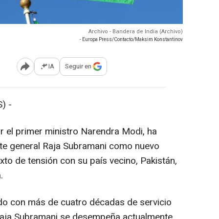
Archivo - Bandera de India (Archivo)
- Europa Press/Contacto/Maksim Konstantinov
IA
Seguir en
Abrir opciones para compartir
) -
or el primer ministro Narendra Modi, ha
nte general Raja Subramani como nuevo
to de tensión con su país vecino, Pakistán,
.
ado con más de cuatro décadas de servicio
l Raja Subramani se desempeña actualmente