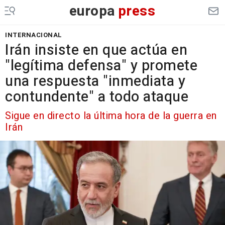
europa
press
INTERNACIONAL
Irán insiste en que actúa en
"legítima defensa" y promete
una respuesta "inmediata y
contundente" a todo ataque
Sigue en directo la última hora de la guerra en
Irán