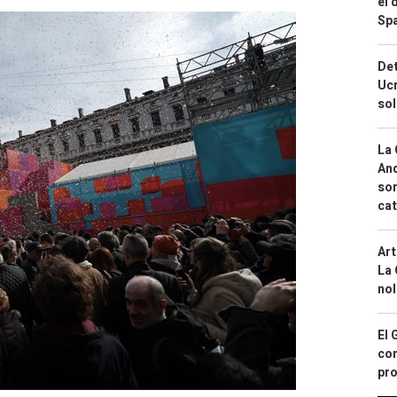
el 
Spa
Det
Ucr
so
La 
And
sor
cat
Art
La 
nol
El 
con
pro