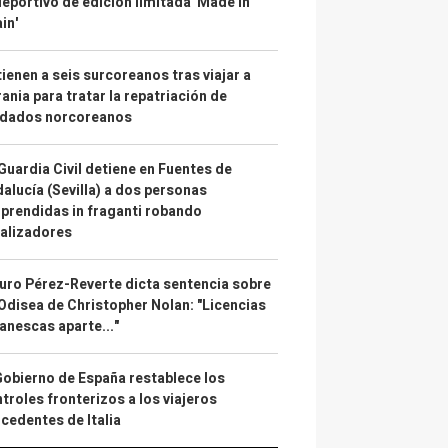
deportivo de edición limitada 'Made in
in'
ienen a seis surcoreanos tras viajar a
ania para tratar la repatriación de
ldados norcoreanos
Guardia Civil detiene en Fuentes de
alucía (Sevilla) a dos personas
prendidas in fraganti robando
alizadores
uro Pérez-Reverte dicta sentencia sobre
Odisea de Christopher Nolan: "Licencias
anescas aparte..."
Gobierno de España restablece los
troles fronterizos a los viajeros
cedentes de Italia