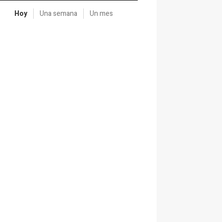
Hoy
Una semana
Un mes