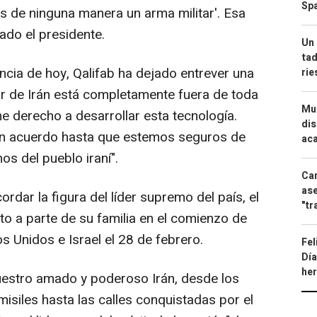
Spa
 de ninguna manera un arma militar'. Esa
lado el presidente.
Un 
tad
cia de hoy, Qalifab ha dejado entrever una
ri
r de Irán está completamente fuera de toda
Mue
e derecho a desarrollar esta tecnología.
dis
ún acuerdo hasta que estemos seguros de
aca
s del pueblo iraní".
Can
ase
rdar la figura del líder supremo del país, el
"tr
nto a parte de su familia en el comienzo de
 Unidos e Israel el 28 de febrero.
Fel
Día
he
estro amado y poderoso Irán, desde los
isiles hasta las calles conquistadas por el