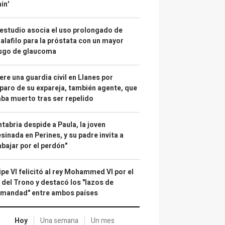
in'
estudio asocia el uso prolongado de
alafilo para la próstata con un mayor
esgo de glaucoma
re una guardia civil en Llanes por
paro de su expareja, también agente, que
ba muerto tras ser repelido
tabria despide a Paula, la joven
sinada en Perines, y su padre invita a
abajar por el perdón"
ipe VI felicitó al rey Mohammed VI por el
 del Trono y destacó los "lazos de
rmandad" entre ambos países
Hoy
Una semana
Un mes