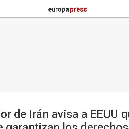
europa
press
dor de Irán avisa a EEUU 
e garantizan los derechos