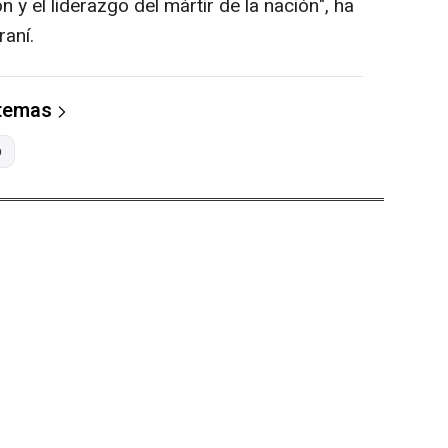
ón y el liderazgo del mártir de la nación", ha
raní.
 temas
p