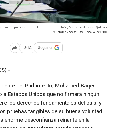
chivo - El presidente del Parlamento de Irán, Mohamed Baqer Qalifab
- MOHAMED BAQER QALIFAB / X - Archivo
IA
Seguir en
Abrir opciones para compartir
S) -
esidente del Parlamento, Mohamed Baqer
o a Estados Unidos que no firmará ningún
ere los derechos fundamentales del país, y
on pruebas tangibles de su buena voluntad
s enorme desconfianza reinante en la