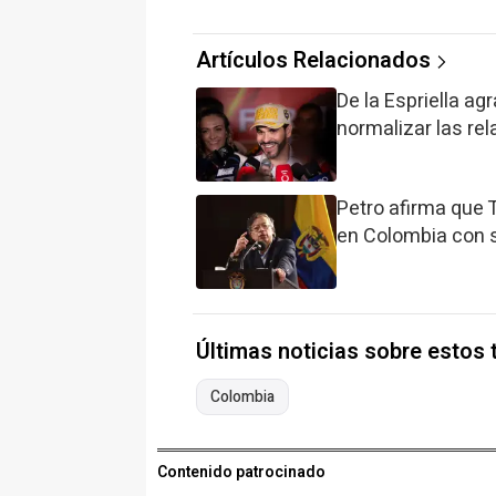
Artículos Relacionados
De la Espriella a
normalizar las re
Petro afirma que 
en Colombia con s
Últimas noticias sobre estos
Colombia
Contenido patrocinado