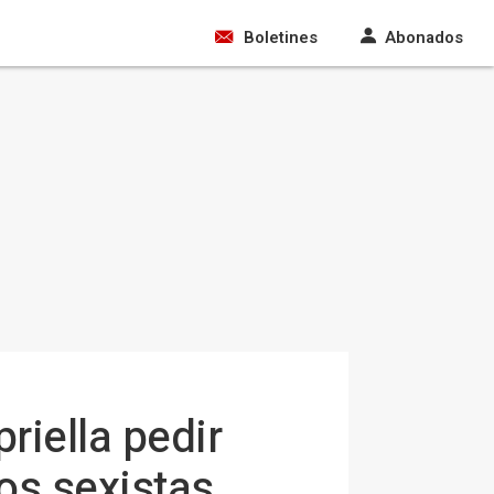
Boletines
Abonados
riella pedir
os sexistas