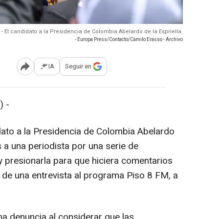
 - El candidato a la Presidencia de Colombia Abelardo de la Espriella.
- Europa Press/Contacto/Camilo Erasso - Archivo
IA
Seguir en
Abrir opciones para compartir
 -
ato a la Presidencia de Colombia Abelardo
s a una periodista por una serie de
y presionarla para que hiciera comentarios
 de una entrevista al programa Piso 8 FM, a
a denuncia al considerar que las