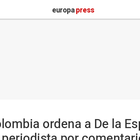
europa
press
lombia ordena a De la Esp
 periodista por comentari