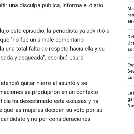
tir una disculpa pública, informa el diario
Mar
res
en 
jo este episodio, la periodista ya advirtió a
Det
 que "no fue un simple comentario
Ucr
 una total falta de respeto hacia ella y su
so
osada y asqueada", escribió Laura
Esp
Sev
con
retendió quitar hierro al asunto y se
rmaciones se produjeron en un contexto
La 
gal
sticia ha desestimado esta excusas y ha
No
e que las mujeres deciden su voto por su
n candidato y no por consideraciones