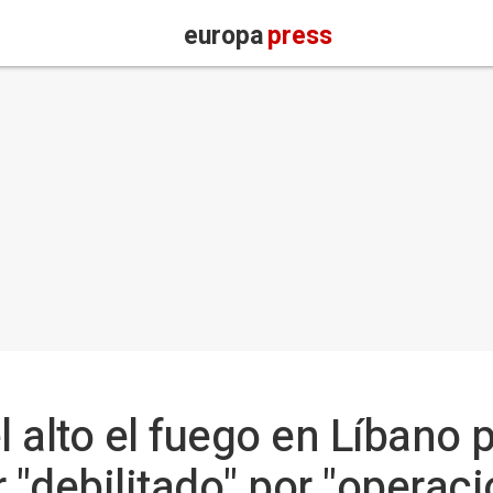
europa
press
 alto el fuego en Líbano p
 "debilitado" por "operaci