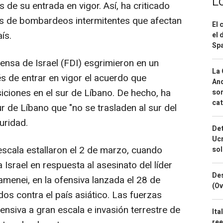
L
 de su entrada en vigor. Así, ha criticado
ás de bombardeos intermitentes que afectan
El 
ís.
el 
Spa
ensa de Israel (FDI) esgrimieron en un
La 
 de entrar en vigor el acuerdo que
And
ciones en el sur de Líbano. De hecho, ha
sor
cat
ur de Líbano que "no se trasladen al sur del
uridad.
Det
Ucr
escala estallaron el 2 de marzo, cuando
so
 Israel en respuesta al asesinato del líder
Des
Jamenei, en la ofensiva lanzada el 28 de
(Ov
dos contra el país asiático. Las fuerzas
ensiva a gran escala e invasión terrestre de
Ita
ree