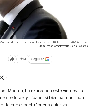
acron, durante una visita al Vaticano el 10 de abril de 2026 (archivo)
- Europa Press/Contacto/Maria Grazia Picciarella
IA
Seguir en
Abrir opciones para compartir
S) -
nuel Macron, ha expresado este viernes su
o entre Israel y Líbano, si bien ha mostrado
ho de que el pacto "pueda estar ya