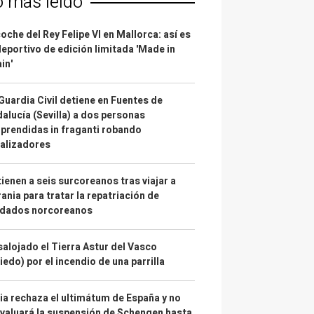
o más leído
coche del Rey Felipe VI en Mallorca: así es
deportivo de edición limitada 'Made in
in'
Guardia Civil detiene en Fuentes de
alucía (Sevilla) a dos personas
prendidas in fraganti robando
alizadores
ienen a seis surcoreanos tras viajar a
ania para tratar la repatriación de
ldados norcoreanos
alojado el Tierra Astur del Vasco
iedo) por el incendio de una parrilla
lia rechaza el ultimátum de España y no
valuará la suspensión de Schengen hasta