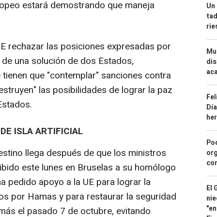
europeo estará demostrando que maneja
Un 
tad
ri
 UE rechazar las posiciones expresadas por
Mue
 de una solución de dos Estados,
dis
aca
te tienen que "contemplar" sanciones contra
destruyen" las posibilidades de lograr la paz
Fel
Estados.
Día
he
E ISLA ARTIFICIAL
Pod
lestino llega después de que los ministros
org
con
cibido este lunes en Bruselas a su homólogo
a ha pedido apoyo a la UE para lograr la
El 
os por Hamas y para restaurar la seguridad
nie
"en
amás el pasado 7 de octubre, evitando