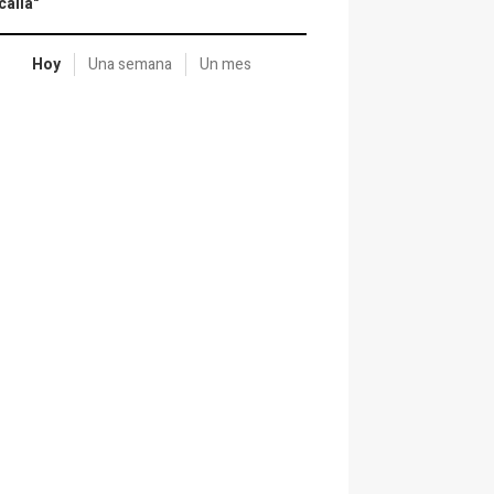
calía"
Hoy
Una semana
Un mes