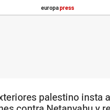
europa
press
xteriores palestino insta a
nes contra Netanyahu y re