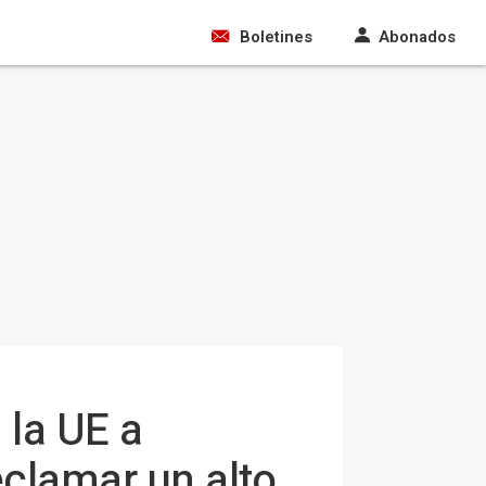
Boletines
Abonados
 la UE a
clamar un alto