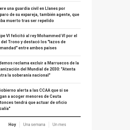
re una guardia civil en Llanes por
paro de su expareja, también agente, que
ba muerto tras ser repelido
ipe VI felicitó al rey Mohammed VI por el
 del Trono y destacó los "lazos de
rmandad" entre ambos países
emos reclama excluir a Marruecos de la
anización del Mundial de 2030: "Atenta
tra la soberanía nacional"
Gobierno alerta a las CCAA que si se
gan a acoger menores de Ceuta
tonces tendrá que actuar de oficio
calía"
Hoy
Una semana
Un mes