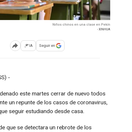
Niños chinos en una clase en Pekín
- XINHUA
IA
Seguir en
Abrir opciones para compartir
S) -
rdenado este martes cerrar de nuevo todos
 ante un repunte de los casos de coronavirus,
que seguir estudiando desde casa.
e que se detectara un rebrote de los