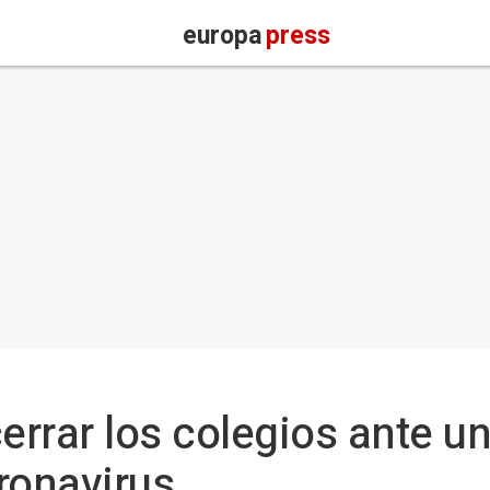
europa
press
errar los colegios ante u
ronavirus