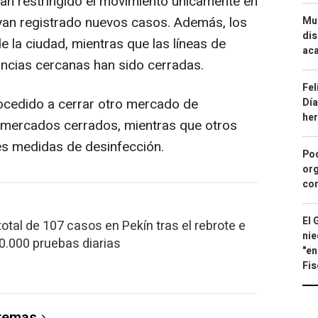
han restringido el movimiento únicamente en
yan registrado nuevos casos. Además, los
Mue
dis
e la ciudad, mientras que las líneas de
aca
ncias cercanas han sido cerradas.
Fel
ocedido a cerrar otro mercado de
Día
he
s mercados cerrados, mientras que otros
es medidas de desinfección.
Pod
org
con
El 
total de 107 casos en Pekín tras el rebrote e
nie
90.000 pruebas diarias
"en
Fis
 temas