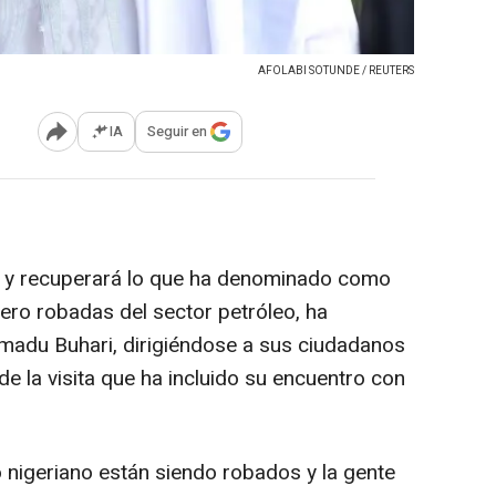
AFOLABI SOTUNDE / REUTERS
IA
Seguir en
Abrir opciones para compartir
rá y recuperará lo que ha denominado como
ro robadas del sector petróleo, ha
adu Buhari, dirigiéndose a sus ciudadanos
e la visita que ha incluido su encuentro con
o nigeriano están siendo robados y la gente