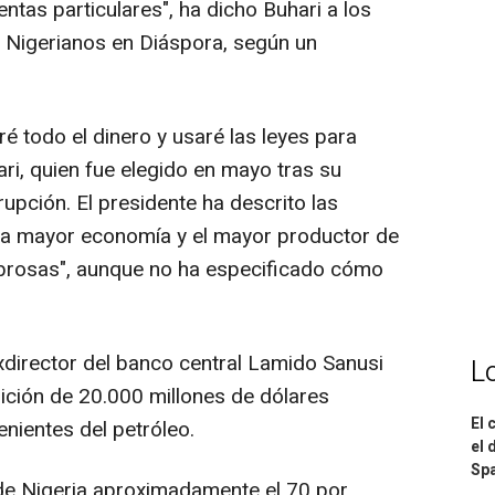
ntas particulares", ha dicho Buhari a los
 Nigerianos en Diáspora, según un
é todo el dinero y usaré las leyes para
ri, quien fue elegido en mayo tras su
upción. El presidente ha descrito las
 la mayor economía y el mayor productor de
brosas", aunque no ha especificado cómo
xdirector del banco central Lamido Sanusi
L
rición de 20.000 millones de dólares
El 
nientes del petróleo.
el 
Spa
 de Nigeria aproximadamente el 70 por