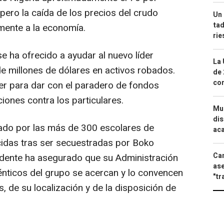
 pero la caída de los precios del crudo
Un 
tad
ente a la economía.
ri
e ha ofrecido a ayudar al nuevo líder
La 
de millones de dólares en activos robados.
de 
com
er para dar con el paradero de fondos
iones contra los particulares.
Mue
dis
tado por las más de 300 escolares de
aca
idas tras ser secuestradas por Boko
Can
idente ha asegurado que su Administración
ase
ténticos del grupo se acercan y lo convencen
"tr
as, de su localización y de la disposición de