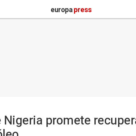
europa
press
e Nigeria promete recupera
óleo