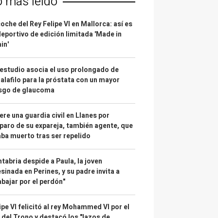
o más leído
coche del Rey Felipe VI en Mallorca: así es
deportivo de edición limitada 'Made in
in'
estudio asocia el uso prolongado de
alafilo para la próstata con un mayor
esgo de glaucoma
re una guardia civil en Llanes por
paro de su expareja, también agente, que
ba muerto tras ser repelido
tabria despide a Paula, la joven
sinada en Perines, y su padre invita a
abajar por el perdón"
ipe VI felicitó al rey Mohammed VI por el
 del Trono y destacó los "lazos de