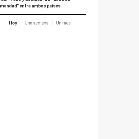
rmandad" entre ambos países
Hoy
Una semana
Un mes