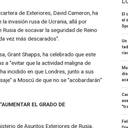
L
 cartera de Exteriores, David Cameron, ha
El 
el 
e la invasión rusa de Ucrania, allá por
Spa
de Rusia de socavar la seguridad de Reino
ada vez más descarados".
Un 
tad
ri
nsa, Grant Shapps, ha celebrado que este
 a "evitar que la actividad maligna de
Mue
ha incidido en que Londres, junto a sus
dis
nsaje" a Moscú de que no se "acobardarán"
aca
Can
ase
 "AUMENTAR EL GRADO DE
"tr
Fel
nisterio de Asuntos Exteriores de Rusia,
Día