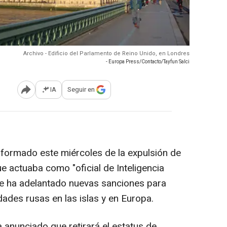
Archivo - Edificio del Parlamento de Reino Unido, en Londres
- Europa Press/Contacto/Tayfun Salci
IA
Seguir en
Abrir opciones para compartir
nformado este miércoles de la expulsión de
 actuaba como "oficial de Inteligencia
que ha adelantado nuevas sanciones para
dades rusas en las islas y en Europa.
 anunciado que retirará el estatus de