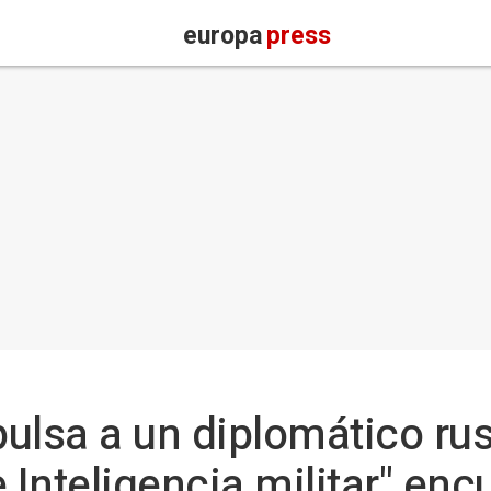
europa
press
ulsa a un diplomático ru
 Inteligencia militar" enc