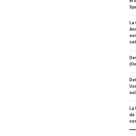
el 
Spa
La 
And
sor
cat
Des
(Ov
Det
Ucr
so
La 
de 
com