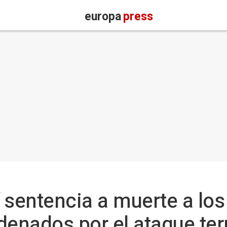
europa
press
í sentencia a muerte a los
denados por el ataque ter