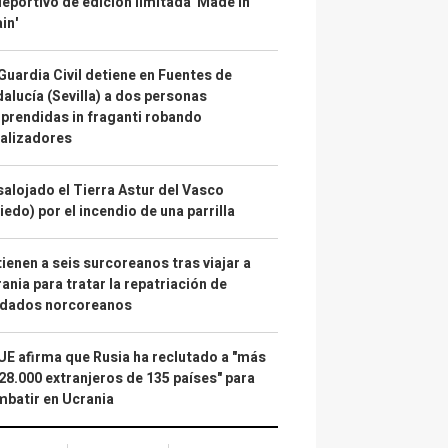
deportivo de edición limitada 'Made in
in'
Guardia Civil detiene en Fuentes de
alucía (Sevilla) a dos personas
prendidas in fraganti robando
alizadores
alojado el Tierra Astur del Vasco
iedo) por el incendio de una parrilla
ienen a seis surcoreanos tras viajar a
ania para tratar la repatriación de
ldados norcoreanos
UE afirma que Rusia ha reclutado a "más
28.000 extranjeros de 135 países" para
batir en Ucrania