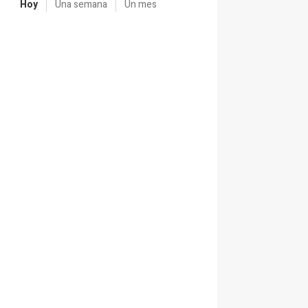
Hoy
Una semana
Un mes