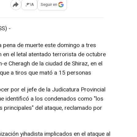
IA
Seguir en
Abrir opciones para compartir
S) -
o a pena de muerte este domingo a tres
en el letal atentado terrorista de octubre
-e Cheragh de la ciudad de Shiraz, en el
taque a tiros que mató a 15 personas
cer por el jefe de la Judicatura Provincial
ue identificó a los condenados como "los
s principales" del ataque, reclamado por
zación yihadista implicados en el ataque al