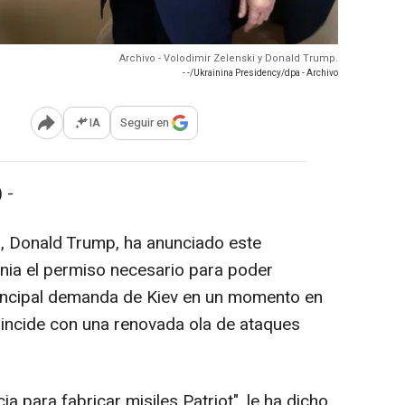
Archivo - Volodimir Zelenski y Donald Trump.
- -/Ukrainina Presidency/dpa - Archivo
IA
Seguir en
Abrir opciones para compartir
 -
s, Donald Trump, ha anunciado este
nia el permiso necesario para poder
 principal demanda de Kiev en un momento en
coincide con una renovada ola de ataques
a para fabricar misiles Patriot", le ha dicho