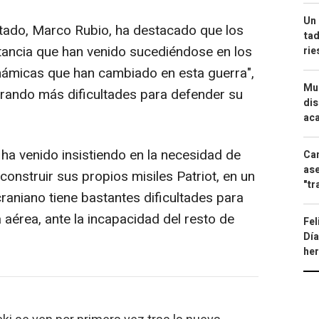
Un 
Estado, Marco Rubio, ha destacado que los
tad
tancia que han venido sucediéndose en los
ri
námicas que han cambiado en esta guerra",
Mue
trando más dificultades para defender su
dis
aca
 ha venido insistiendo en la necesidad de
Can
ase
onstruir sus propios misiles Patriot, en un
"tr
raniano tiene bastantes dificultades para
aérea, ante la incapacidad del resto de
Fel
Día
he