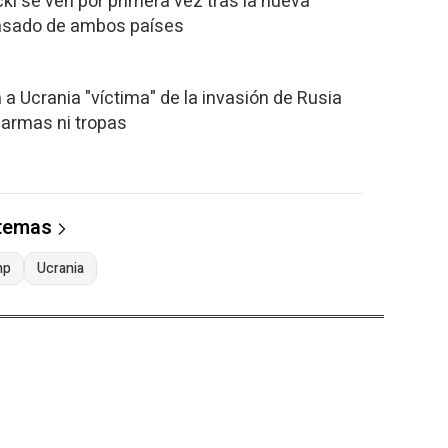
ki se ven por primera vez tras la nueva
pasado de ambos países
a Ucrania "víctima" de la invasión de Rusia
 armas ni tropas
 temas
mp
Ucrania