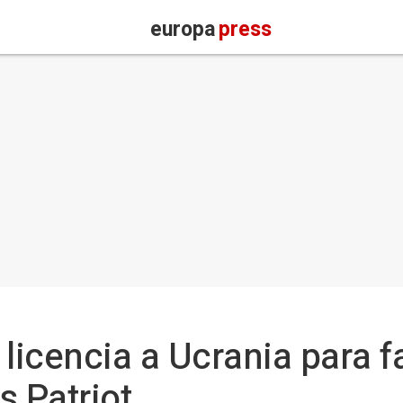
europa
press
icencia a Ucrania para fa
s Patriot