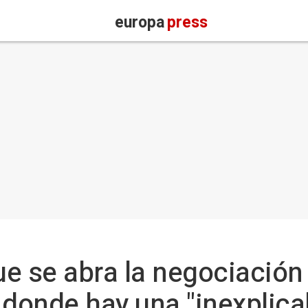
europa
press
que se abra la negociació
 donde hay una "inexplica