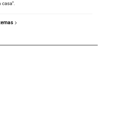
a casa".
 temas