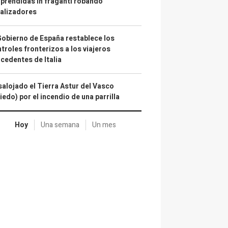
prendidas in fraganti robando
alizadores
Gobierno de España restablece los
troles fronterizos a los viajeros
cedentes de Italia
alojado el Tierra Astur del Vasco
iedo) por el incendio de una parrilla
Hoy
Una semana
Un mes