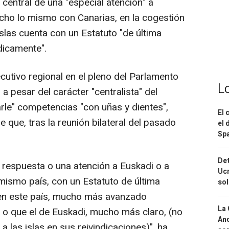
 central de una "especial atención" a
echo lo mismo con Canarias, en la cogestión
slas cuenta con un Estatuto "de última
dicamente".
jecutivo regional en el pleno del Parlamento
L
a pesar del carácter "centralista" del
rle" competencias "con uñas y dientes",
El 
de que, tras la reunión bilateral del pasado
el 
Spa
Det
a respuesta o una atención a Euskadi o a
Ucr
mismo país, con un Estatuto de última
so
 en este país, mucho más avanzado
La 
a o que el de Euskadi, mucho más claro, (no
And
 las islas en sus reivindicaciones)", ha