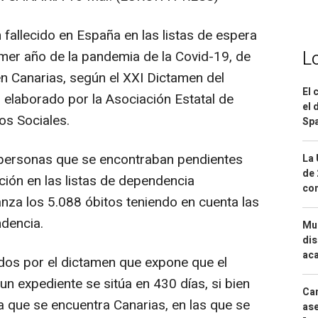
fallecido en España en las listas de espera
L
imer año de la pandemia de la Covid-19, de
en Canarias, según el XXI Dictamen del
El 
 elaborado por la Asociación Estatal de
el 
os Sociales.
Spa
 personas que se encontraban pendientes
La 
de 
ción en las listas de dependencia
com
lcanza los 5.088 óbitos teniendo en cuenta las
dencia.
Mue
dis
aca
dos por el dictamen que expone que el
n expediente se sitúa en 430 días, si bien
Can
a que se encuentra Canarias, en las que se
ase