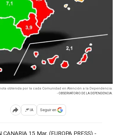
nota obtenida por la cada Comunidad en Atención a la Dependencia.
- OBSERVATORIO DE LA DEPENDENCIA.
IA
Seguir en
Abrir opciones para compartir
CANARIA 15 Mar. (EUROPA PRESS) -