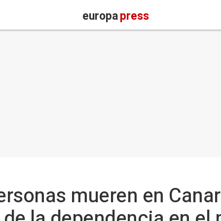
europa
press
ersonas mueren en Canari
a de la dependencia en el