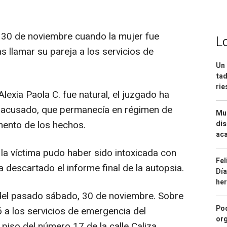
 30 de noviembre cuando la mujer fue
L
s llamar su pareja a los servicios de
Un 
tad
ri
Alexia Paola C. fue natural, el juzgado ha
l acusado, que permanecía en régimen de
Mue
mento de los hechos.
dis
aca
la víctima pudo haber sido intoxicada con
Fel
a descartado el informe final de la autopsia.
Día
he
 del pasado sábado, 30 de noviembre. Sobre
Pod
ó a los servicios de emergencia del
org
 piso del número 17 de la calle Caliza.