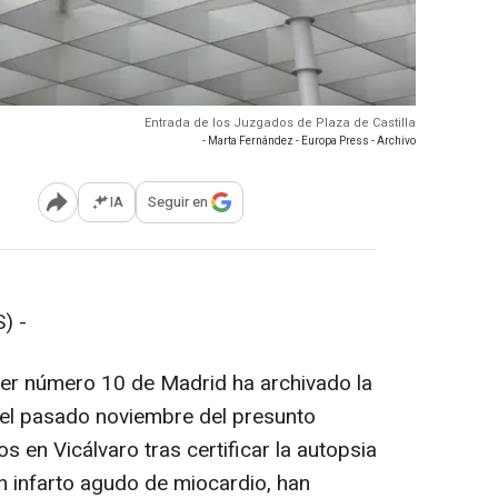
Entrada de los Juzgados de Plaza de Castilla
- Marta Fernández - Europa Press - Archivo
IA
Seguir en
Abrir opciones para compartir
) -
ujer número 10 de Madrid ha archivado la
o el pasado noviembre del presunto
s en Vicálvaro tras certificar la autopsia
un infarto agudo de miocardio, han