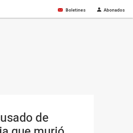
Boletines
Abonados
cusado de
sia que murió