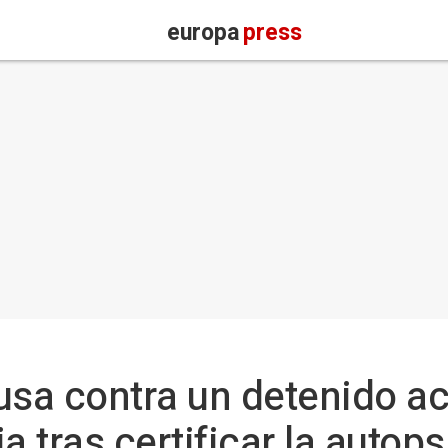
europa
press
usa contra un detenido a
a tras certificar la autop