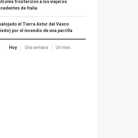
troles fronterizos a los viajeros
cedentes de Italia
alojado el Tierra Astur del Vasco
iedo) por el incendio de una parrilla
Hoy
Una semana
Un mes