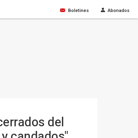
Boletines
Abonados
ncerrados del
 y candados",