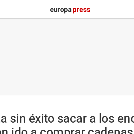
europa
press
ta sin éxito sacar a los e
an ido a comprar cadenas