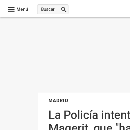
Menú
MADRID
La Policía inten
Magerit, que "h