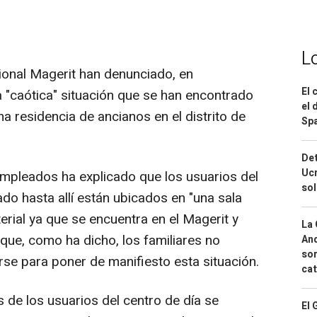
L
ional Magerit han denunciado, en
El 
a "caótica" situación que se han encontrado
el 
na residencia de ancianos en el distrito de
Spa
Det
Ucr
empleados ha explicado que los usuarios del
so
do hasta allí están ubicados en "una sala
terial ya que se encuentra en el Magerit y
La 
que, como ha dicho, los familiares no
And
sor
irse para poner de manifiesto esta situación.
cat
 de los usuarios del centro de día se
El 