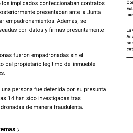
e los implicados confeccionaban contratos
Cor
Ext
posteriormente presentaban ante la Junta
una
mitar empadronamientos. Además, se
alseadas con datos y firmas presuntamente
La 
And
sor
cat
sonas fueron empadronadas sin el
o del propietario legítimo del inmueble
es.
 una persona fue detenida por su presunta
ras 14 han sido investigadas tras
dronadas de manera fraudulenta.
 temas