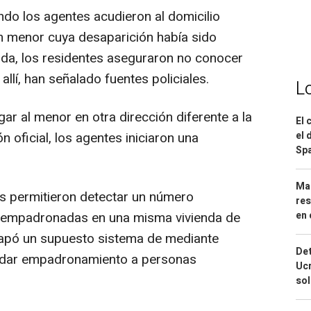
o los agentes acudieron al domicilio
 menor cuya desaparición había sido
nda, los residentes aseguraron no conocer
 allí, han señalado fuentes policiales.
L
gar al menor en otra dirección diferente a la
El 
el 
 oficial, los agentes iniciaron una
Spa
Mar
 permitieron detectar un número
res
en 
 empadronadas en una misma vivienda de
tapó un supuesto sistema de mediante
Det
a dar empadronamiento a personas
Ucr
so