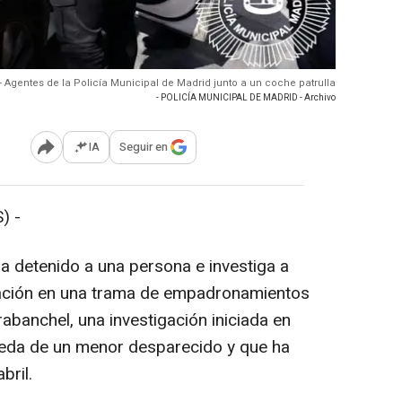
- Agentes de la Policía Municipal de Madrid junto a un coche patrulla
- POLICÍA MUNICIPAL DE MADRID - Archivo
IA
Seguir en
Abrir opciones para compartir
) -
ha detenido a una persona e investiga a
cación en una trama de empadronamientos
rabanchel, una investigación iniciada en
ueda de un menor desparecido y que ha
bril.