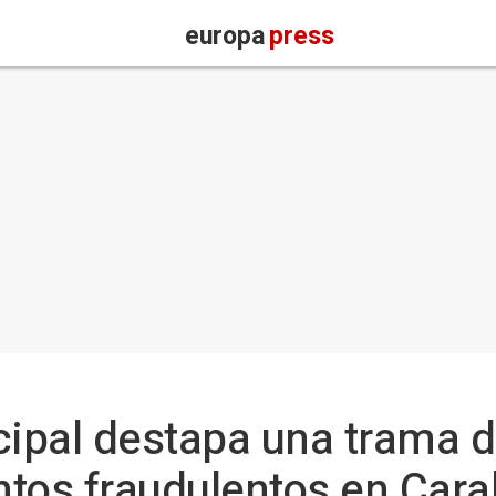
europa
press
cipal destapa una trama 
os fraudulentos en Cara