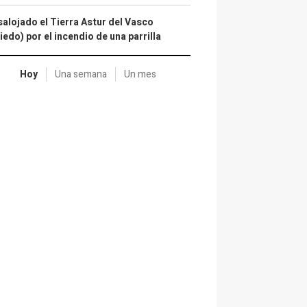
alojado el Tierra Astur del Vasco
iedo) por el incendio de una parrilla
Hoy
Una semana
Un mes