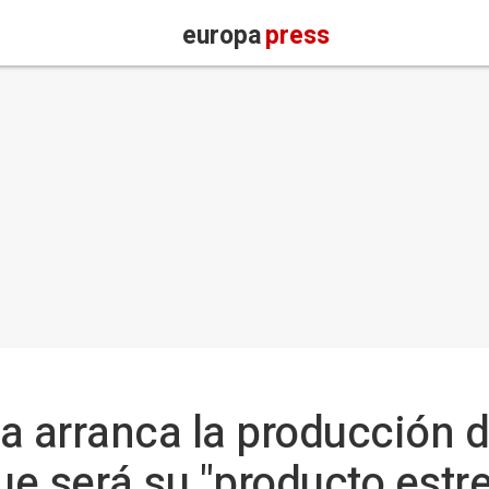
europa
press
a arranca la producción 
ue será su "producto estre