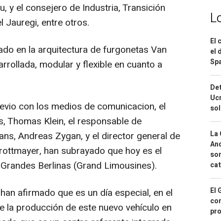
u, y el consejero de Industria, Transición
L
l Jauregi, entre otros.
El 
ado en la arquitectura de furgonetas Van
el 
Spa
rrollada, modular y flexible en cuanto a
Det
Ucr
evio con los medios de comunicacion, el
so
, Thomas Klein, el responsable de
La 
s, Andreas Zygan, y el director general de
And
rottmayer, han subrayado que hoy es el
sor
 Grandes Berlinas (Grand Limousines).
cat
El 
an afirmado que es un día especial, en el
con
de la producción de este nuevo vehículo en
pro