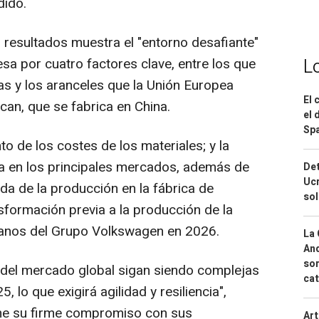
dido.
resultados muestra el "entorno desafiante"
L
sa por cuatro factores clave, entre los que
as y los aranceles que la Unión Europea
El 
can, que se fabrica en China.
el 
Spa
o de los costes de los materiales; y la
ia en los principales mercados, además de
Det
Ucr
ada de la producción en la fábrica de
so
sformación previa a la producción de la
rbanos del Grupo Volkswagen en 2026.
La 
And
sor
 del mercado global sigan siendo complejas
cat
 lo que exigirá agilidad y resiliencia",
ne su firme compromiso con sus
Art