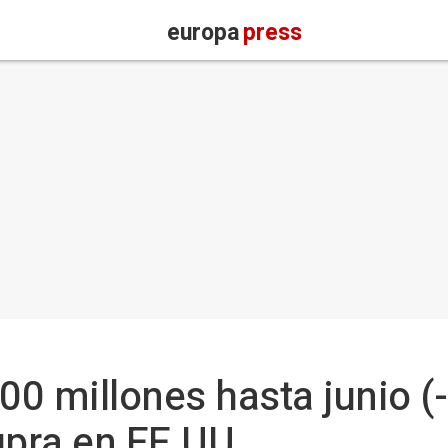
europa
press
00 millones hasta junio (-
upra en EE.UU.