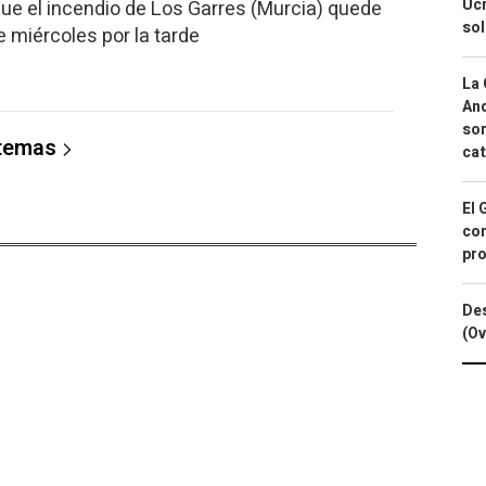
Ucr
e el incendio de Los Garres (Murcia) quede
so
e miércoles por la tarde
La 
And
sor
 temas
cat
El 
con
pro
Des
(Ov