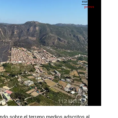
IA
Seguir en
Abrir opciones para compartir
 -
sado martes por la tarde se originaba en la
s ha quedado estabilizado poco más de 24
ara.
onal, Fernando López Miras, lo ha
X' donde, además, ha apuntado que en la
 150 efectivos para asegurar el perímetro y
do sobre el terreno medios adscritos al