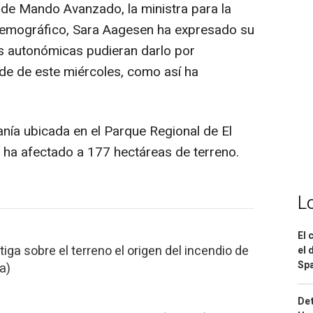
e Mando Avanzado, la ministra para la
 Demográfico, Sara Aagesen ha expresado su
s autonómicas pudieran darlo por
arde de este miércoles, como así ha
anía ubicada en el Parque Regional de El
e ha afectado a 177 hectáreas de terreno.
L
El 
ga sobre el terreno el origen del incendio de
el 
Spa
a)
Det