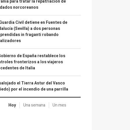
ania para tratar la repatriación de
ldados norcoreanos
Guardia Civil detiene en Fuentes de
alucía (Sevilla) a dos personas
prendidas in fraganti robando
alizadores
Gobierno de España restablece los
troles fronterizos a los viajeros
cedentes de Italia
alojado el Tierra Astur del Vasco
iedo) por el incendio de una parrilla
Hoy
Una semana
Un mes