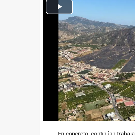
Europa Press Murcia
Actualizado: miércoles, 3 junio 2026 21:22
MURCIA 3 Jun. (EUROPA PRESS)
El incendio forestal que este pa
pedanía murciana de Los Garre
horas después de que se declar
El presidente del Gobierno regi
anunciado así en la red social '
zona continúa un dispositivo de
sofocar los posibles conatos.
En concreto, continúan trabajan