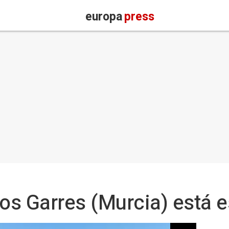
europa
press
Los Garres (Murcia) está e
Vista aérea de la zona del incendio de Los Garres (Murcia) - CARM