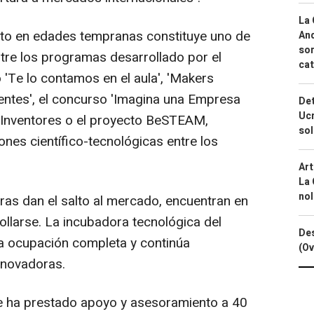
La 
to en edades tempranas constituye uno de
And
sor
Entre los programas desarrollado por el
cat
 'Te lo contamos en el aula', 'Makers
entes', el concurso 'Imagina una Empresa
Det
Ucr
 Inventores o el proyecto BeSTEAM,
so
nes científico-tecnológicas entre los
Art
La 
nol
s dan el salto al mercado, encuentran en
ollarse. La incubadora tecnológica del
Des
a ocupación completa y continúa
(Ov
nnovadoras.
 ha prestado apoyo y asesoramiento a 40