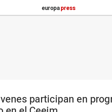
europa
press
óvenes participan en pro
 en el Ceeim