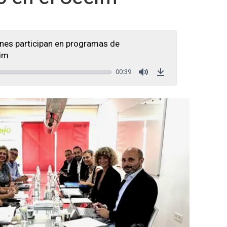
nes participan en programas de
eim
00:39
Mute
Download