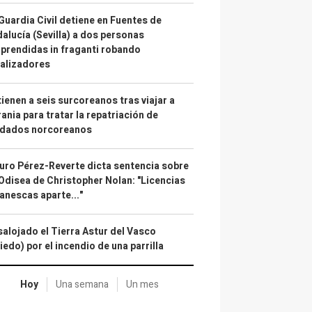
Guardia Civil detiene en Fuentes de
alucía (Sevilla) a dos personas
prendidas in fraganti robando
alizadores
ienen a seis surcoreanos tras viajar a
ania para tratar la repatriación de
ldados norcoreanos
uro Pérez-Reverte dicta sentencia sobre
Odisea de Christopher Nolan: "Licencias
anescas aparte..."
alojado el Tierra Astur del Vasco
iedo) por el incendio de una parrilla
Hoy
Una semana
Un mes