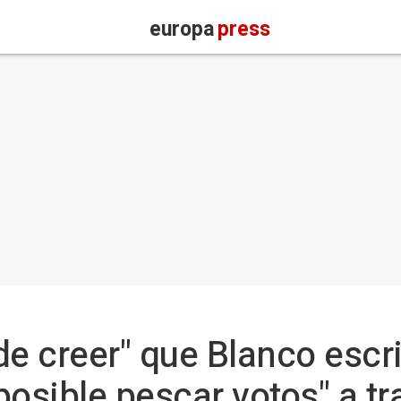
europa
press
 de creer" que Blanco escr
posible pescar votos" a tr