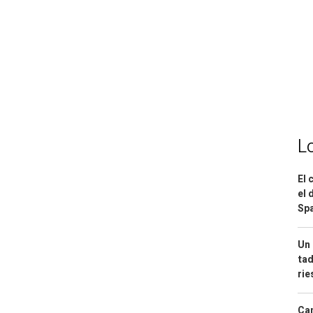
L
El 
el 
Spa
Un 
tad
ri
Can