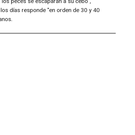
, los peces se escaparán a su cebo",
 los días responde "en orden de 30 y 40
anos.