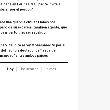
sinada en Perines, y su padre invita a
abajar por el perdón"
re una guardia civil en Llanes por
paro de su expareja, también agente, que
ba muerto tras ser repelido
ipe VI felicitó al rey Mohammed VI por el
 del Trono y destacó los "lazos de
rmandad" entre ambos países
Hoy
Una semana
Un mes