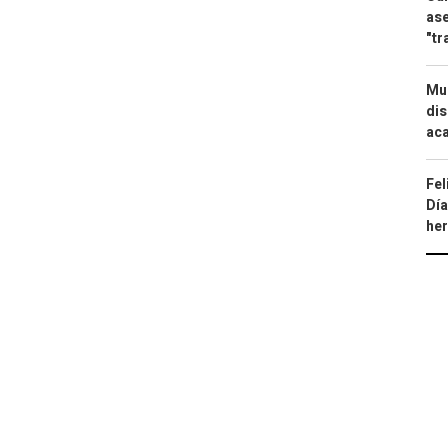
ase
"tr
Mue
dis
aca
Fel
Día
he