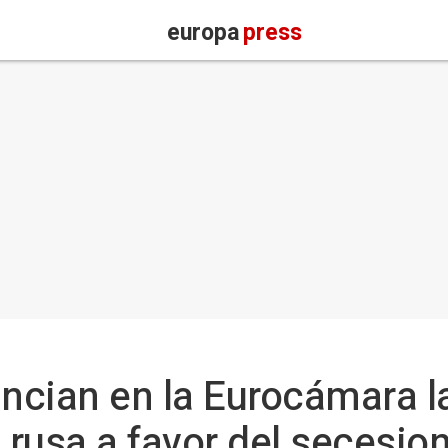
europa
press
ncian en la Eurocámara l
rusa a favor del secesio