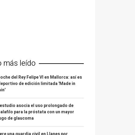
o más leído
coche del Rey Felipe VI en Mallorca: así es
deportivo de edición limitada 'Made in
in'
estudio asocia el uso prolongado de
alafilo para la próstata con un mayor
esgo de glaucoma
re una guardia civil en Llanes por