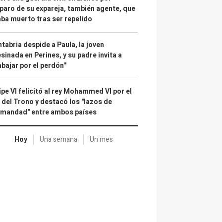
paro de su expareja, también agente, que
ba muerto tras ser repelido
tabria despide a Paula, la joven
sinada en Perines, y su padre invita a
abajar por el perdón"
ipe VI felicitó al rey Mohammed VI por el
 del Trono y destacó los "lazos de
rmandad" entre ambos países
Hoy
Una semana
Un mes