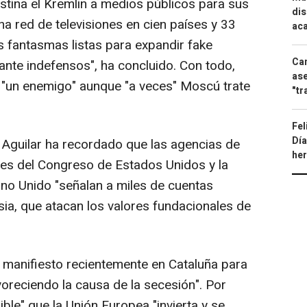
stina el Kremlin a medios públicos para sus
dis
 red de televisiones en cien países y 33
aca
s fantasmas listas para expandir fake
Can
nte indefensos", ha concluido. Con todo,
ase
 "un enemigo" aunque "a veces" Moscú trate
"tr
Fel
Día
z Aguilar ha recordado que las agencias de
he
rmes del Congreso de Estados Unidos y la
ino Unido "señalan a miles de cuentas
ia, que atacan los valores fundacionales de
 manifiesto recientemente en Cataluña para
oreciendo la causa de la secesión". Por
ble" que la Unión Europea "invierta y se