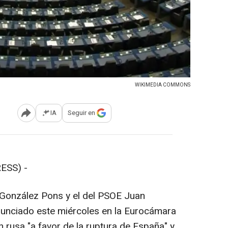
WIKIMEDIA COMMONS
IA
Seguir en
Abrir opciones para compartir
ESS) -
 González Pons y el del PSOE Juan
unciado este miércoles en la Eurocámara
rusa "a favor de la ruptura de España" y