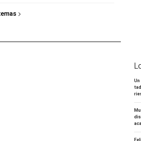
 temas
L
Un 
tad
ri
Mue
dis
aca
Fel