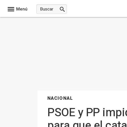
Menú
NACIONAL
PSOE y PP impid
para que el cata