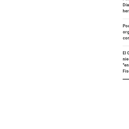
Día
he
Pod
org
con
El 
nie
"en
Fis