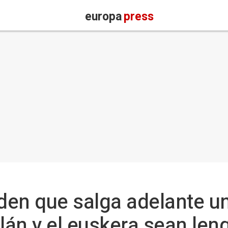
europa
press
en que salga adelante una
lán y el euskera sean len