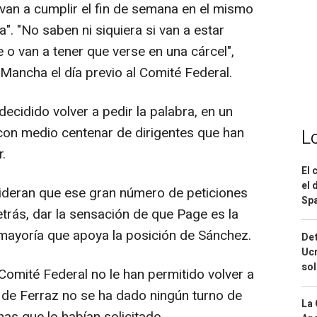
 van a cumplir el fin de semana en el mismo
a". "No saben ni siquiera si van a estar
e o van a tener que verse en una cárcel",
a Mancha el día previo al Comité Federal.
decidido volver a pedir la palabra, en un
con medio centenar de dirigentes que han
L
.
El 
el 
deran que ese gran número de peticiones
Spa
etrás, dar la sensación de que Page es la
 mayoría que apoya la posición de Sánchez.
Det
Ucr
so
omité Federal no le han permitido volver a
s de Ferraz no se ha dado ningún turno de
La 