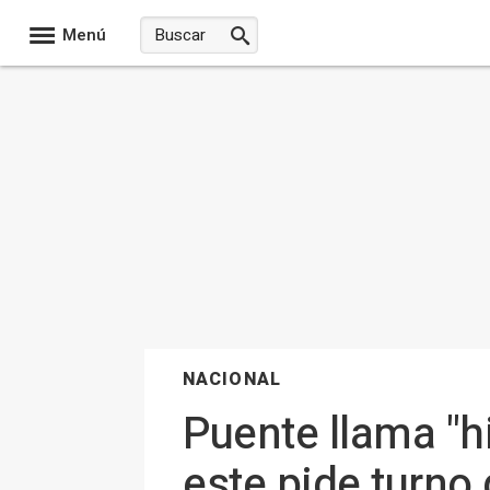
Menú
NACIONAL
Puente llama "h
este pide turno