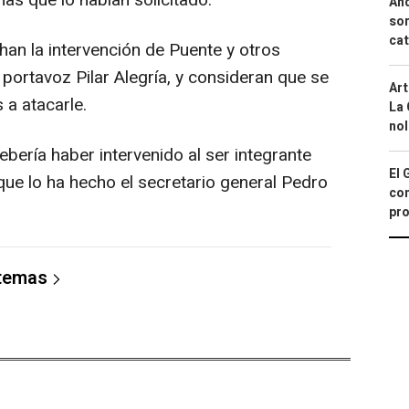
as que lo habían solicitado.
And
sor
cat
an la intervención de Puente y otros
ortavoz Pilar Alegría, y consideran que se
Art
a atacarle.
La 
nol
bería haber intervenido al ser integrante
El 
 que lo ha hecho el secretario general Pedro
con
pro
 temas