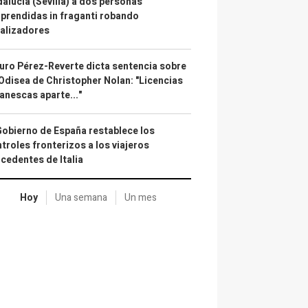
alucía (Sevilla) a dos personas
prendidas in fraganti robando
alizadores
uro Pérez-Reverte dicta sentencia sobre
Odisea de Christopher Nolan: "Licencias
anescas aparte..."
Gobierno de España restablece los
troles fronterizos a los viajeros
cedentes de Italia
Hoy
Una semana
Un mes