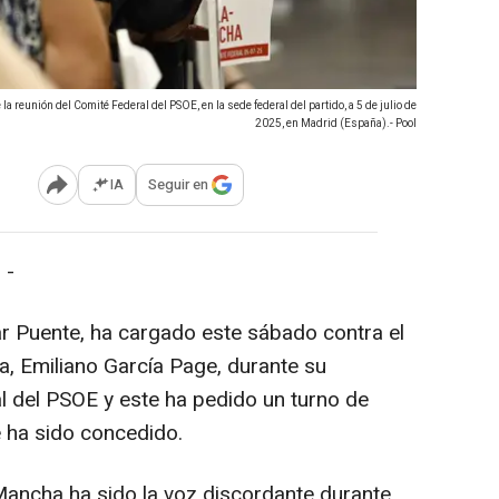
a reunión del Comité Federal del PSOE, en la sede federal del partido, a 5 de julio de
2025, en Madrid (España).- Pool
IA
Seguir en
Abrir opciones para compartir
 -
ar Puente, ha cargado este sábado contra el
a, Emiliano García Page, durante su
al del PSOE y este ha pedido un turno de
e ha sido concedido.
 Mancha ha sido la voz discordante durante