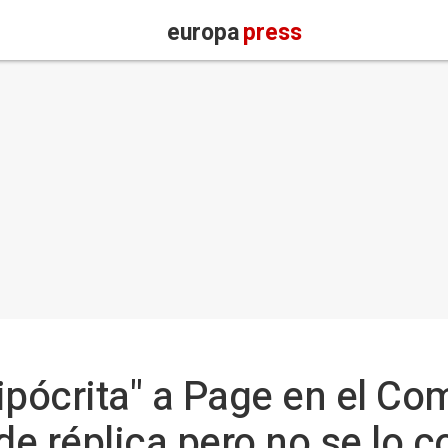
europa
press
ipócrita" a Page en el Com
 de réplica pero no se lo 