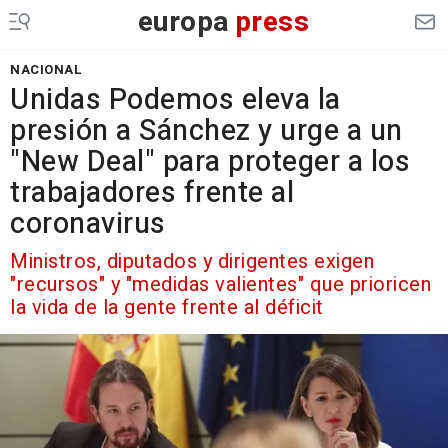
europa
press
NACIONAL
Unidas Podemos eleva la
presión a Sánchez y urge a un
"New Deal" para proteger a los
trabajadores frente al
coronavirus
Ministros, diputados y dirigentes exigen
"recursos" y "medidas valientes" que prioricen
la vida de la gente frente al déficit