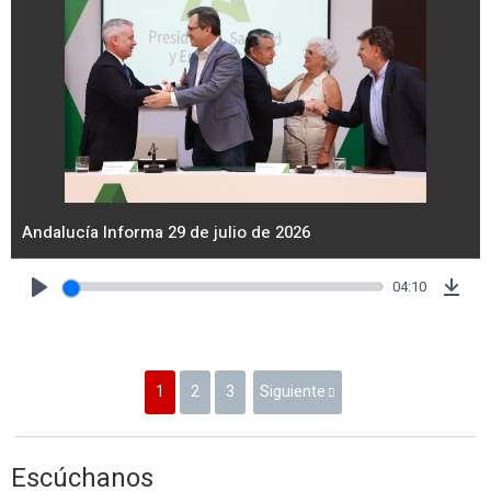
Andalucía Informa 29 de julio de 2026
04:10
Play
Dow
1
2
3
Siguiente
Escúchanos