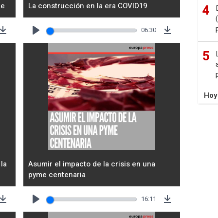
te
La construcción en la era COVID19
4
p
06:30
Download
Play
Download
5
Hoy
 la
Asumir el impacto de la crisis en una
pyme centenaria
16:11
Download
Play
Download