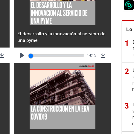
Lo 
El desarrollo y la innovación al servicio de
una pyme
1
14:15
Download
Play
Download
2
3