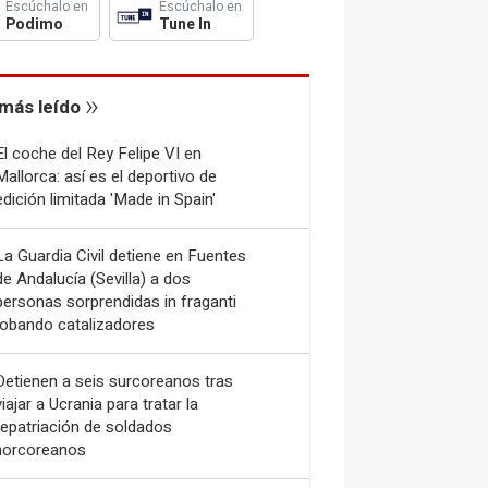
Escúchalo en
Escúchalo en
Podimo
Tune In
más leído
El coche del Rey Felipe VI en
Mallorca: así es el deportivo de
edición limitada 'Made in Spain'
La Guardia Civil detiene en Fuentes
de Andalucía (Sevilla) a dos
personas sorprendidas in fraganti
robando catalizadores
Detienen a seis surcoreanos tras
viajar a Ucrania para tratar la
repatriación de soldados
norcoreanos