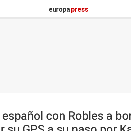
europa
press
r español con Robles a bo
ar su GPS a su paso por K