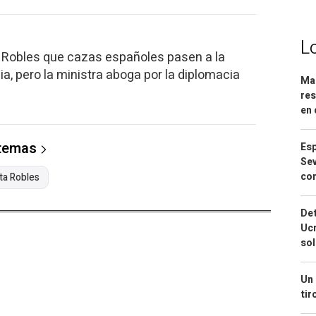
L
e Robles que cazas españoles pasen a la
a, pero la ministra aboga por la diplomacia
Mar
res
en 
 temas
Esp
Sev
con
ta Robles
Det
Ucr
so
Un 
tir