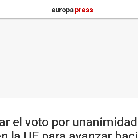
europa
press
r el voto por unanimidad 
n la UE para avanzar hac