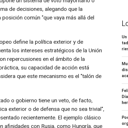
propone un sistema de voto mayoritario o
oma de decisiones, alegando que la
 posición común "que vaya más allá del
L
Un 
peo define la política exterior y de
tad
ri
nta los intereses estratégicos de la Unión
con repercusiones en el ámbito de la
Mue
práctica, su capacidad de acción está
dis
nsidera que este mecanismo es el "talón de
aca
Fel
Día
ado o gobierno tiene un veto, de facto,
he
ica exterior o de defensa que no sea trivial",
resentado recientemente. El ejemplo clásico
Pod
org
en afinidades con Rusia, como Hungría, que