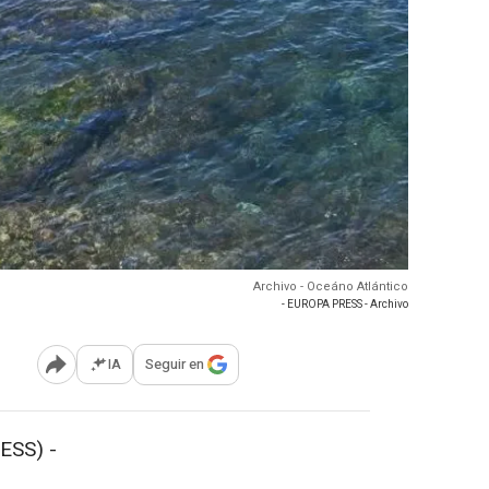
Archivo - Oceáno Atlántico
- EUROPA PRESS - Archivo
IA
Seguir en
Abrir opciones para compartir
ESS) -