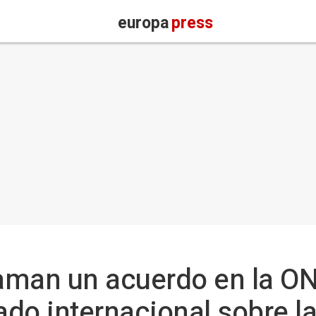
europa
press
laman un acuerdo en la ON
tado internacional sobre 