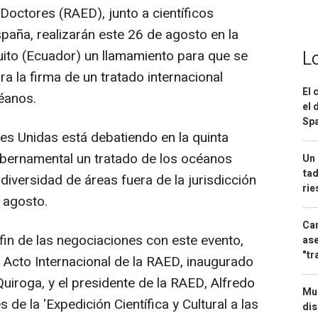
ctores (RAED), junto a científicos
aña, realizarán este 26 de agosto en la
L
ito (Ecuador) un llamamiento para que se
a la firma de un tratado internacional
El 
éanos.
el 
Spa
s Unidas está debatiendo en la quinta
ubernamental un tratado de los océanos
Un 
tad
odiversidad de áreas fuera de la jurisdicción
ri
 agosto.
Can
in de las negociaciones con este evento,
ase
"tr
I Acto Internacional de la RAED, inaugurado
Quiroga, y el presidente de la RAED, Alfredo
Mue
 de la 'Expedición Científica y Cultural a las
dis