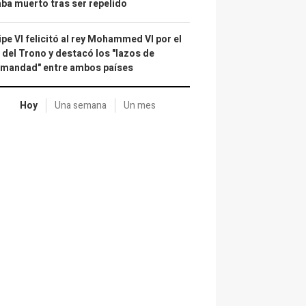
ba muerto tras ser repelido
ipe VI felicitó al rey Mohammed VI por el
 del Trono y destacó los "lazos de
rmandad" entre ambos países
Hoy
Una semana
Un mes