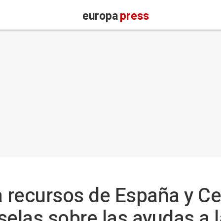
europa
press
recursos de España y Cel
selas sobre las ayudas a 