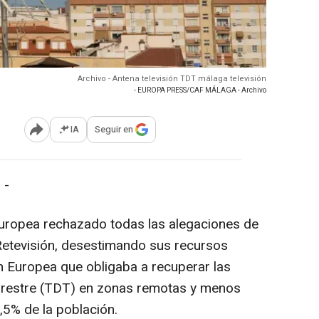
Archivo - Antena televisión TDT málaga televisión
- EUROPA PRESS/CAF MÁLAGA - Archivo
IA
Seguir en
Abrir opciones para compartir
 -
 Europea rechazado todas las alegaciones de
Retevisión, desestimando sus recursos
ón Europea que obligaba a recuperar las
Terrestre (TDT) en zonas remotas y menos
,5% de la población.