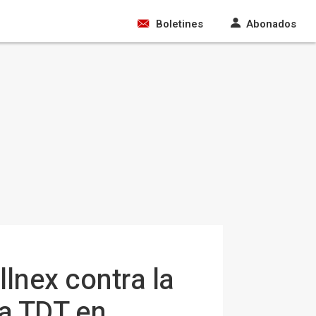
Boletines
Abonados
lnex contra la
la TDT en