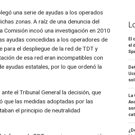
legó una serie de ayudas a los operados
ichas zonas. A raíz de una denuncia del
L
 la Comisión incoó una investigación en 2010
las ayudas concedidas a los operadores de
El 
el 
re para el despliegue de la red de TDT y
Spa
otación de esa red eran incompatibles con
e ayudas estatales, por lo que ordenó la
Det
Ucr
so
ante el Tribunal General la decisión, que
La 
ó que las medidas adoptadas por las
And
sor
aban el principio de neutralidad
cat
¿Dó