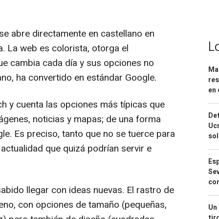
se abre directamente en castellano en
L
a. La web es colorista, otorga el
ue cambia cada día y sus opciones no
Mar
ano, ha convertido en estándar Google.
res
en 
h y cuenta las opciones más típicas que
Det
ágenes, noticias y mapas; de una forma
Ucr
le. Es preciso, tanto que no se tuerce para
so
actualidad que quizá podrían servir e
Esp
Sev
con
abido llegar con ideas nuevas. El rastro de
eno, con opciones de tamaño (pequeñas,
Un 
tir