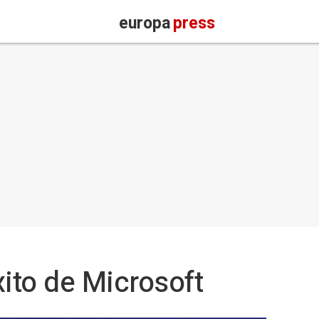
europa
press
xito de Microsoft