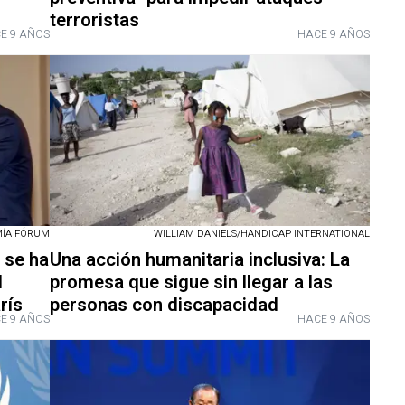
terroristas
E 9 AÑOS
HACE 9 AÑOS
MÍA FÓRUM
WILLIAM DANIELS/HANDICAP INTERNATIONAL
 se ha
Una acción humanitaria inclusiva: La
l
promesa que sigue sin llegar a las
rís
personas con discapacidad
E 9 AÑOS
HACE 9 AÑOS