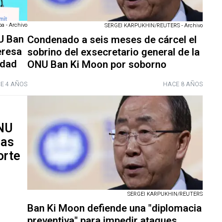
a - Archivo
SERGEI KARPUKHIN/REUTERS - Archivo
NU Ban
Condenado a seis meses de cárcel el
eresa
sobrino del exsecretario general de la
idad
ONU Ban Ki Moon por soborno
E 4 AÑOS
HACE 8 AÑOS
ONU
las
orte
SERGEI KARPUKHIN/REUTERS
Ban Ki Moon defiende una "diplomacia
preventiva" para impedir ataques