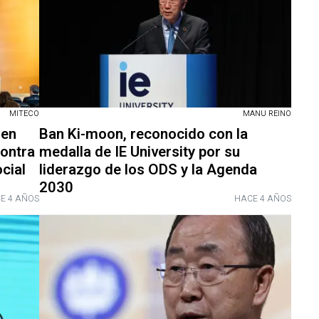
MITECO
MANU REINO
gen
Ban Ki-moon, reconocido con la
contra
medalla de IE University por su
ocial
liderazgo de los ODS y la Agenda
2030
E 4 AÑOS
HACE 4 AÑOS