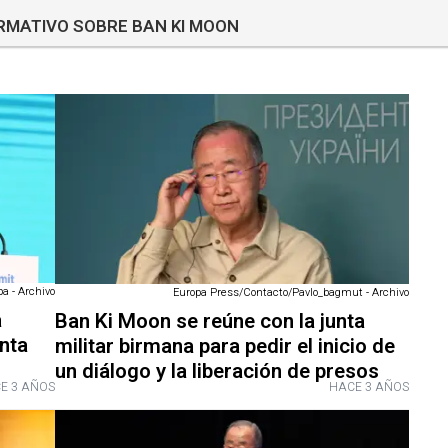
ORMATIVO SOBRE BAN KI MOON
a - Archivo
Europa Press/Contacto/Pavlo_bagmut - Archivo
a
Ban Ki Moon se reúne con la junta
nta
militar birmana para pedir el inicio de
un diálogo y la liberación de presos
E 3 AÑOS
HACE 3 AÑOS