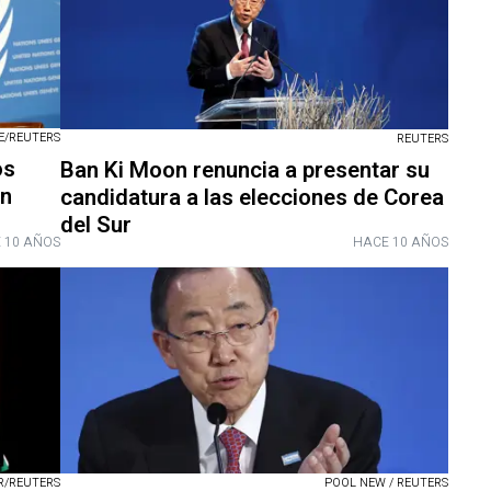
E/REUTERS
REUTERS
os
Ban Ki Moon renuncia a presentar su
un
candidatura a las elecciones de Corea
del Sur
 10 AÑOS
HACE 10 AÑOS
R/REUTERS
POOL NEW / REUTERS