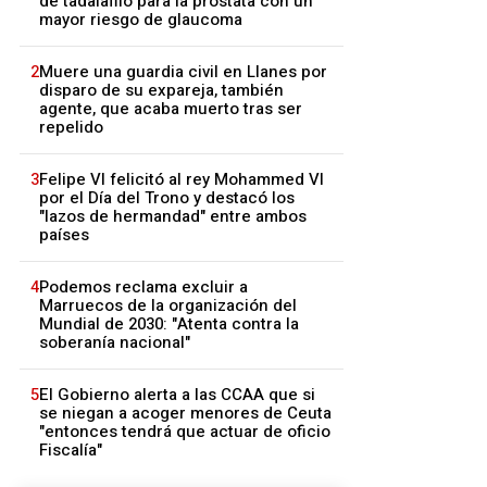
de tadalafilo para la próstata con un
mayor riesgo de glaucoma
2
Muere una guardia civil en Llanes por
disparo de su expareja, también
agente, que acaba muerto tras ser
repelido
3
Felipe VI felicitó al rey Mohammed VI
por el Día del Trono y destacó los
"lazos de hermandad" entre ambos
países
4
Podemos reclama excluir a
Marruecos de la organización del
Mundial de 2030: "Atenta contra la
soberanía nacional"
5
El Gobierno alerta a las CCAA que si
se niegan a acoger menores de Ceuta
"entonces tendrá que actuar de oficio
Fiscalía"