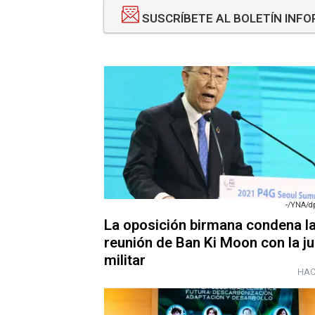
SUSCRÍBETE AL BOLETÍN INF
-/YNA/dp
La oposición birmana condena l
reunión de Ban Ki Moon con la ju
militar
HAC