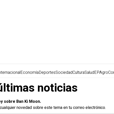
nternacional
Economía
Deportes
Sociedad
Cultura
Salud
EPAgro
Co
últimas noticias
oy sobre Ban Ki Moon.
r cualquier novedad sobre este tema en tu correo electrónico.