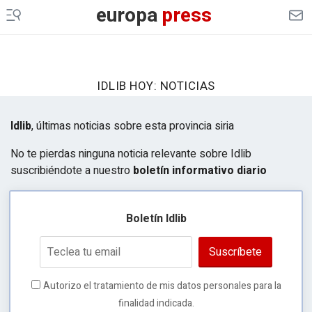
CULTURAOCIO
europa
press
INFOSALUS
DESCONECTA
IDLIB HOY: NOTICIAS
EP
MOTOR
Idlib
, últimas noticias sobre esta provincia siria
EP
AGRO
No te pierdas ninguna noticia relevante sobre Idlib
EP
DATA
suscribiéndote a nuestro
boletín informativo diario
MERCADO
FINANCIERO
Boletín Idlib
ES EUROPA
Suscríbete
LEGAL
GENERACIÓN DE OPORTUNIDADES
Autorizo el tratamiento de mis datos personales para la
finalidad indicada.