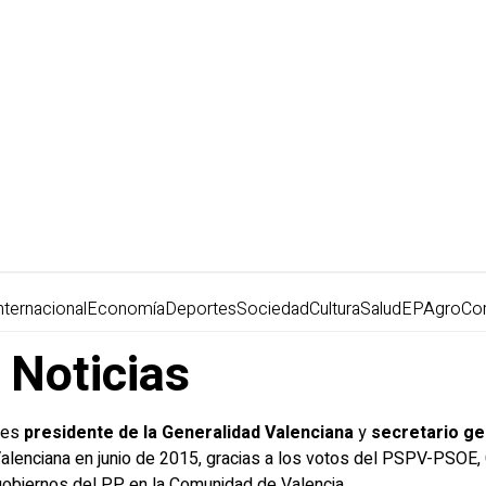
nternacional
Economía
Deportes
Sociedad
Cultura
Salud
EPAgro
Co
 Noticias
) es
presidente de la Generalidad Valenciana
y
secretario g
 Valenciana en junio de 2015, gracias a los votos del PSPV-PSOE
obiernos del PP en la Comunidad de Valencia.