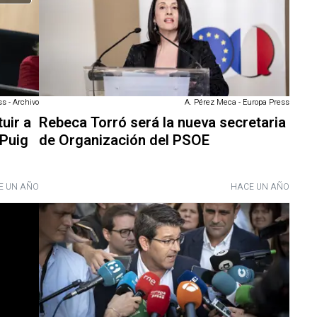
ss - Archivo
A. Pérez Meca - Europa Press
uir a
Rebeca Torró será la nueva secretaria
 Puig
de Organización del PSOE
E UN AÑO
HACE UN AÑO