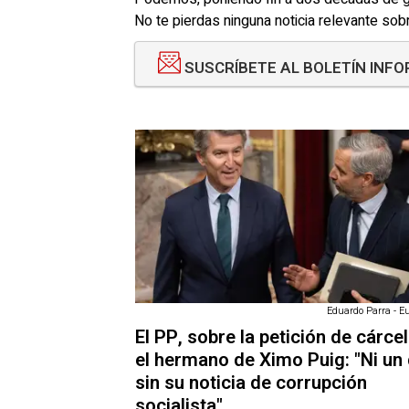
No te pierdas ninguna noticia relevante so
SUSCRÍBETE AL BOLETÍN INFO
Eduardo Parra - E
El PP, sobre la petición de cárce
el hermano de Ximo Puig: "Ni un 
sin su noticia de corrupción
socialista"