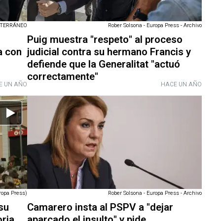
ITERRÁNEO
Rober Solsona - Europa Press - Archivo
Puig muestra "respeto" al proceso
a con
judicial contra su hermano Francis y
defiende que la Generalitat "actuó
correctamente"
E UN AÑO
HACE UN AÑO
ropa Press)
Rober Solsona - Europa Press - Archivo
su
Camarero insta al PSPV a "dejar
ria
aparcado el insulto" y pide