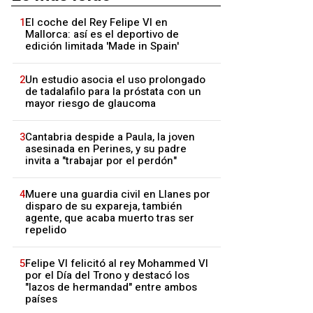
1
El coche del Rey Felipe VI en
Mallorca: así es el deportivo de
edición limitada 'Made in Spain'
2
Un estudio asocia el uso prolongado
de tadalafilo para la próstata con un
mayor riesgo de glaucoma
3
Cantabria despide a Paula, la joven
asesinada en Perines, y su padre
invita a "trabajar por el perdón"
4
Muere una guardia civil en Llanes por
disparo de su expareja, también
agente, que acaba muerto tras ser
repelido
5
Felipe VI felicitó al rey Mohammed VI
por el Día del Trono y destacó los
"lazos de hermandad" entre ambos
países