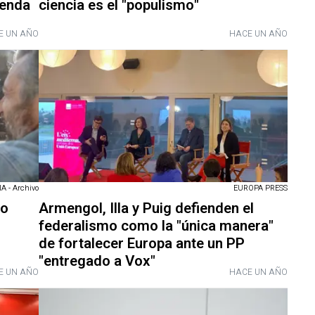
ienda
ciencia es el "populismo"
E UN AÑO
HACE UN AÑO
 - Archivo
EUROPA PRESS
mo
Armengol, Illa y Puig defienden el
federalismo como la "única manera"
de fortalecer Europa ante un PP
"entregado a Vox"
E UN AÑO
HACE UN AÑO