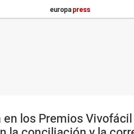
europa
press
a en los Premios Vivofácil
la conciliación y la cor