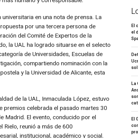
o más humano y corresponsable.
L
n universitaria en una nota de prensa. La
propuesta por una tercera persona de
El 
el 
eración del Comité de Expertos de la
Spa
o, la UAL ha logrado situarse en el selecto
 categoría de Universidades, Escuelas de
Det
Ucr
stigación, compartiendo nominación con la
so
ostela y la Universidad de Alicante, esta
La 
And
sor
ualdad de la UAL, Inmaculada López, estuvo
cat
de premios celebrada el pasado martes 30
de Madrid. El evento, conducido por el
El 
con
l Rielo, reunió a más de 600
pro
arial, institucional, académico y social.