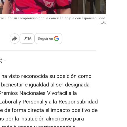
ofácil por su compromiso con la conciliación y la corresponsabilidad.
- UAL
IA
Seguir en
Abrir opciones para compartir
) -
 ha visto reconocida su posición como
 bienestar e igualdad al ser designada
 Premios Nacionales Vivofácil a la
, Laboral y Personal y a la Responsabilidad
e de forma directa el impacto positivo de
s por la institución almeriense para