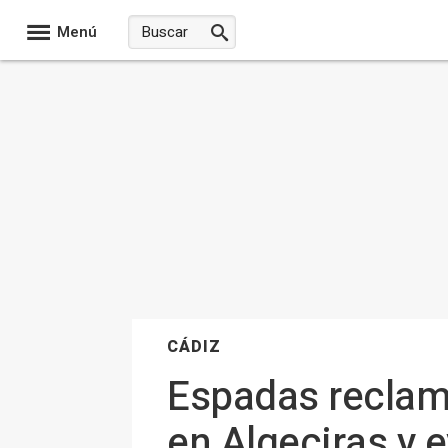
Menú
CÁDIZ
Espadas reclama
en Algeciras y ev