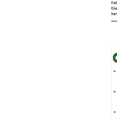
Fel
Día
he