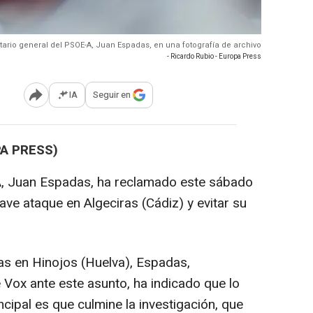
etario general del PSOE-A, Juan Espadas, en una fotografía de archivo
- Ricardo Rubio - Europa Press
IA
Seguir en
Abrir opciones para compartir
PA PRESS)
-A, Juan Espadas, ha reclamado este sábado
ave ataque en Algeciras (Cádiz) y evitar su
tas en Hinojos (Huelva), Espadas,
 Vox ante este asunto, ha indicado que lo
ncipal es que culmine la investigación, que