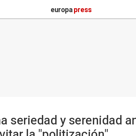
europa
press
 seriedad y serenidad an
itar la "politización"