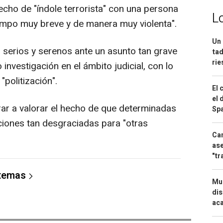
cho de "índole terrorista" con una persona
L
iempo muy breve y de manera muy violenta".
Un 
serios y serenos ante un asunto tan grave
tad
ri
investigación en el ámbito judicial, con lo
"politización".
El 
el 
ar a valorar el hecho de que determinadas
Spa
aciones tan desgraciadas para "otras
Can
ase
"tr
 temas
Mue
dis
aca