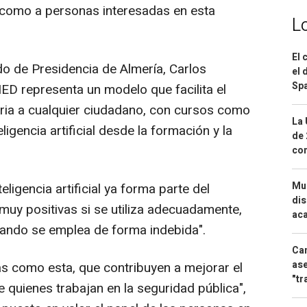
 como a personas interesadas en esta
L
El 
ado de Presidencia de Almería, Carlos
el 
Spa
ED representa un modelo que facilita el
aria a cualquier ciudadano, con cursos como
La 
ligencia artificial desde la formación y la
de 
com
Mue
eligencia artificial ya forma parte del
dis
muy positivas si se utiliza adecuadamente,
aca
uando se emplea de forma indebida".
Can
ase
s como esta, que contribuyen a mejorar el
"tr
 quienes trabajan en la seguridad pública",