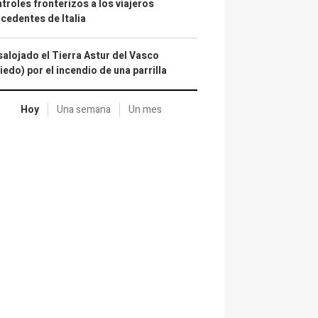
troles fronterizos a los viajeros
cedentes de Italia
alojado el Tierra Astur del Vasco
iedo) por el incendio de una parrilla
Hoy
Una semana
Un mes