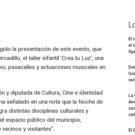
L
El 
el 
gido la presentación de este evento, que
Spa
adillo, el taller infantil 'Crea tu Luz', una
pio, pasacalles y actuaciones musicales en
Det
Ucr
so
ón y diputada de Cultura, Cine e Identidad
La 
ha señalado en una nota que la Noche de
And
sor
ra distintas disciplinas culturales y
cat
 el espacio público del municipio,
 vecinos y visitantes".
El 