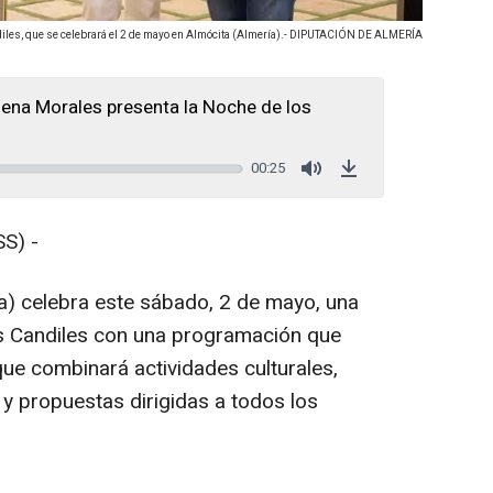
diles, que se celebrará el 2 de mayo en Almócita (Almería).- DIPUTACIÓN DE ALMERÍA
ena Morales presenta la Noche de los
00:25
Mute
Download
S) -
ía) celebra este sábado, 2 de mayo, una
os Candiles con una programación que
ue combinará actividades culturales,
 y propuestas dirigidas a todos los