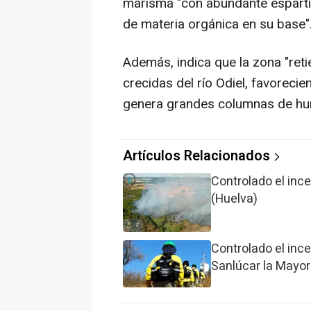
marisma "con abundante esparti
de materia orgánica en su base"
Además, indica que la zona "reti
crecidas del río Odiel, favoreci
genera grandes columnas de hu
Artículos Relacionados
Controlado el ince
(Huelva)
Controlado el inc
Sanlúcar la Mayor 