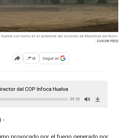
e Huelva con humo en el ambiente del incendio de Marismas del Burro.
- EUROPA PRESS
IA
Seguir en
Abrir opciones para compartir
irector del COP Infoca Huelva
01:12
Mute
Download
 -
 humo provocado por el fuego generado por