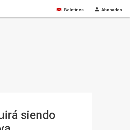
Boletines
Abonados
uirá siendo
va