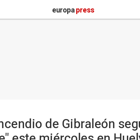
europa
press
incendio de Gibraleón seg
e" este miércoles en Huel