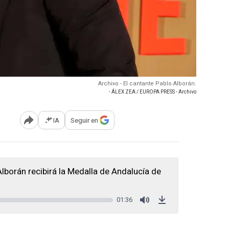
Archivo - El cantante Pablo Alborán.
- ÁLEX ZEA / EUROPA PRESS - Archivo
IA
Seguir en
Abrir opciones para compartir
lborán recibirá la Medalla de Andalucía de
01:36
Mute
Download