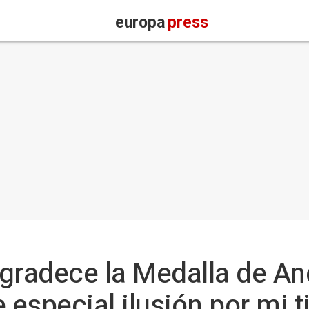
europa
press
gradece la Medalla de And
especial ilusión por mi ti