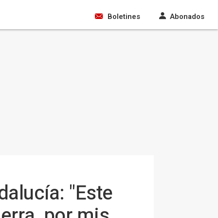
Boletines
Abonados
alucía: "Este
erra, por mis