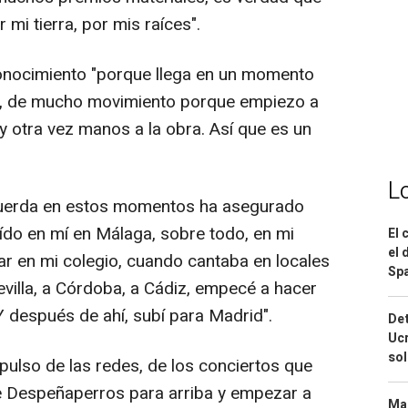
 mi tierra, por mis raíces".
onocimiento "porque llega en un momento
vez, de mucho movimiento porque empiezo a
y otra vez manos a la obra. Así que es un
L
cuerda en estos momentos ha asegurado
eído en mí en Málaga, sobre todo, en mi
El 
el 
ar en mi colegio, cuando cantaba en locales
Spa
evilla, a Córdoba, a Cádiz, empecé a hacer
Y después de ahí, subí para Madrid".
Det
Ucr
so
pulso de las redes, de los conciertos que
de Despeñaperros para arriba y empezar a
Mar