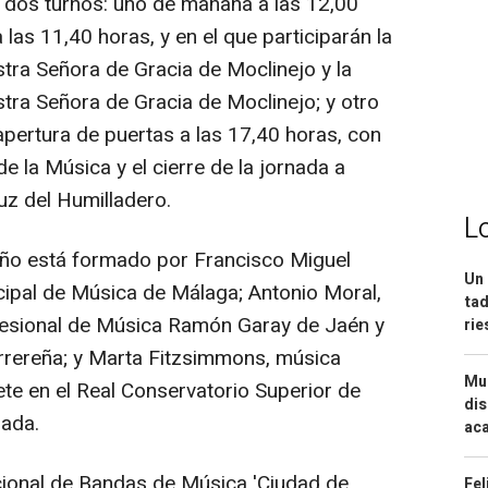
 dos turnos: uno de mañana a las 12,00
las 11,40 horas, y en el que participarán la
tra Señora de Gracia de Moclinejo y la
tra Señora de Gracia de Moclinejo; y otro
apertura de puertas a las 17,40 horas, con
e la Música y el cierre de la jornada a
z del Humilladero.
L
año está formado por Francisco Miguel
Un 
cipal de Música de Málaga; Antonio Moral,
tad
fesional de Música Ramón Garay de Jaén y
ri
rrereña; y Marta Fitzsimmons, música
Mue
ete en el Real Conservatorio Superior de
dis
nada.
aca
cional de Bandas de Música 'Ciudad de
Fel