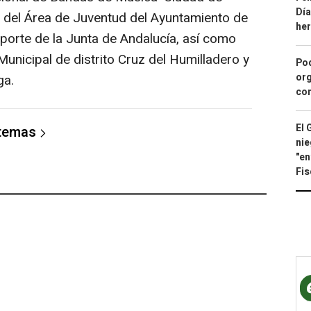
Día
o del Área de Juventud del Ayuntamiento de
he
eporte de la Junta de Andalucía, así como
Municipal de distrito Cruz del Humilladero y
Pod
org
ga.
con
El 
 temas
nie
"en
Fis