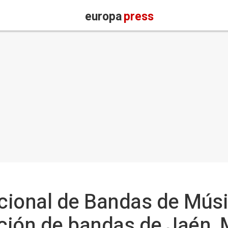
europa
press
cional de Bandas de Músi
ación de bandas de Jaén, 