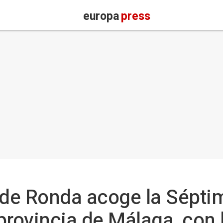
europa
press
 de Ronda acoge la Sépti
 provincia de Málaga, con 