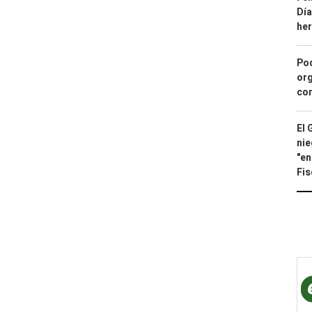
Día
he
Pod
org
con
El 
nie
"en
Fis