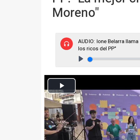
Moreno"
AUDIO: Ione Belarra llama 
los ricos del PP"
Play
La secretaria general de Podemos, Ione Belarra, en
Europa Press Andalucía
Actualizado: miércoles, 13 mayo 2026 22:34
EL CORONIL (SEVILLA), 13 (E
La secretaria general de Podem