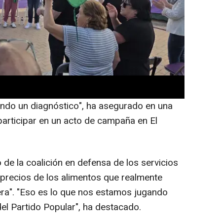
 que forma parte su partido, frente "al
 llamado a la movilización para "echar" al
el PP-A a la reelección, Juanma Moreno.
ganiza y conseguimos echar a Moreno, va a
os asegurar que todo el mundo es atendido
 puede acceder en listas de espera que no
ndo un diagnóstico", ha asegurado en una
participar en un acto de campaña en El
 de la coalición en defensa de los servicios
s precios de los alimentos que realmente
vera". "Eso es lo que nos estamos jugando
el Partido Popular", ha destacado.