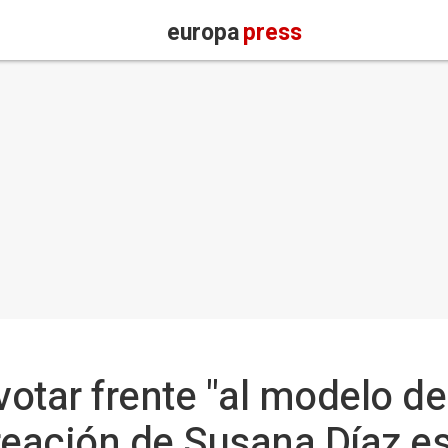
europa
press
votar frente "al modelo de 
creación de Susana Díaz 