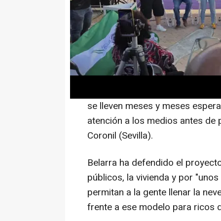
Por Andalucía, la coalición de la
modelo de los ricos del PP" y ha
actual presidente y candidato d
"Si la gente se moviliza, se or
ser la manera en la que logrem
en tiempo y forma, que la gente
se lleven meses y meses espera
atención a los medios antes de 
Coronil (Sevilla).
Belarra ha defendido el proyecto
públicos, la vivienda y por "uno
permitan a la gente llenar la ne
frente a ese modelo para ricos d