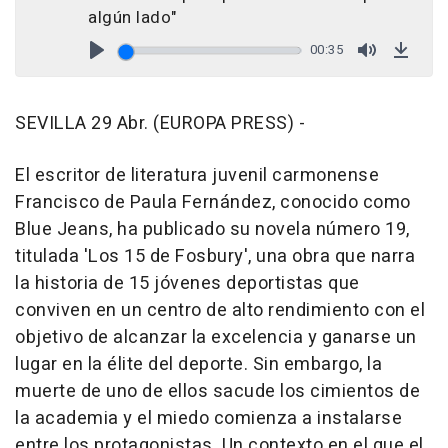
algún lado"
00:35
Play
Mute
Down
SEVILLA 29 Abr. (EUROPA PRESS) -
El escritor de literatura juvenil carmonense
Francisco de Paula Fernández, conocido como
Blue Jeans, ha publicado su novela número 19,
titulada 'Los 15 de Fosbury', una obra que narra
la historia de 15 jóvenes deportistas que
conviven en un centro de alto rendimiento con el
objetivo de alcanzar la excelencia y ganarse un
lugar en la élite del deporte. Sin embargo, la
muerte de uno de ellos sacude los cimientos de
la academia y el miedo comienza a instalarse
entre los protagonistas. Un contexto en el que el