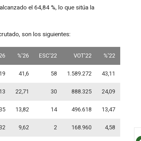
alcanzado el 64,84 %, lo que sitúa la
rutado, son los siguientes:
26
%'26
ESC'22
VOT'22
%'22
19
41,6
58
1.589.272
43,11
13
22,71
30
888.325
24,09
35
13,82
14
496.618
13,47
32
9,62
2
168.960
4,58