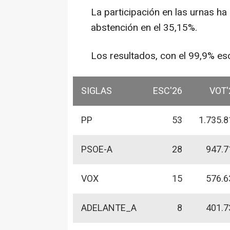
La participación en las urnas ha 
abstención en el 35,15%.
Los resultados, con el 99,9% esc
SIGLAS
ESC'26
VOT'
PP
53
1.735.8
PSOE-A
28
947.7
VOX
15
576.6
ADELANTE_A
8
401.7