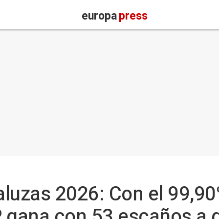
europa
press
luzas 2026: Con el 99,90
PP gana con 53 escaños a 