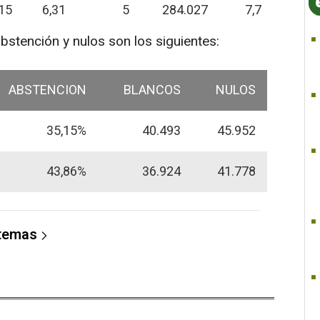
15
6,31
5
284.027
7,7
abstención y nulos son los siguientes:
ABSTENCION
BLANCOS
NULOS
35,15%
40.493
45.952
43,86%
36.924
41.778
 temas