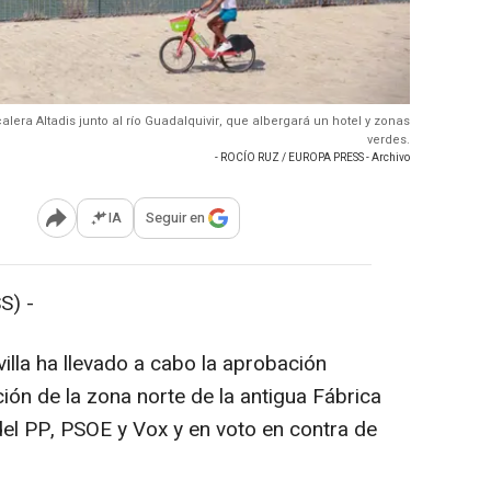
calera Altadis junto al río Guadalquivir, que albergará un hotel y zonas
verdes.
- ROCÍO RUZ / EUROPA PRESS - Archivo
IA
Seguir en
Abrir opciones para compartir
S) -
illa ha llevado a cabo la aprobación
ción de la zona norte de la antigua Fábrica
del PP, PSOE y Vox y en voto en contra de