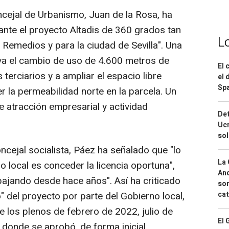
oncejal de Urbanismo, Juan de la Rosa, ha
nte el proyecto Altadis de 360 grados tan
L
 Remedios y para la ciudad de Sevilla". Una
eva el cambio de uso de 4.600 metros de
El 
terciarios y a ampliar el espacio libre
el 
Spa
er la permeabilidad norte en la parcela. Un
 atracción empresarial y actividad
Det
Ucr
so
ncejal socialista, Páez ha señalado que "lo
La 
 local es conceder la licencia oportuna",
And
abajando desde hace años". Así ha criticado
sor
cat
" del proyecto por parte del Gobierno local,
de los plenos de febrero de 2022, julio de
El 
donde se aprobó, de forma inicial,