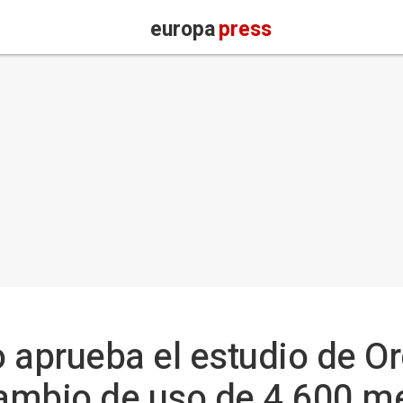
europa
press
 aprueba el estudio de O
cambio de uso de 4.600 me