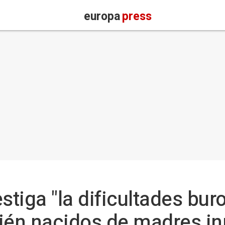
europa
press
stiga "la dificultades bur
ecién nacidos de madres i