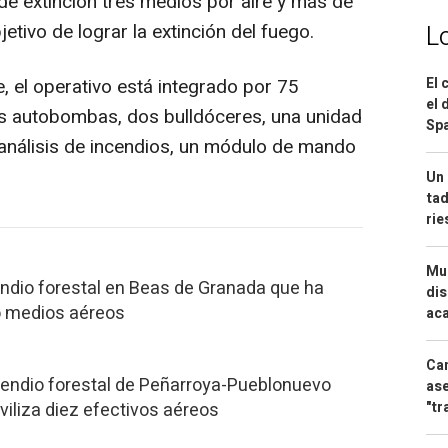
 de extinción tres medios por aire y más de
jetivo de lograr la extinción del fuego.
L
e, el operativo está integrado por 75
El 
el 
s autobombas, dos bulldóceres, una unidad
Spa
análisis de incendios, un módulo de mando
Un 
tad
ri
Mue
endio forestal en Beas de Granada que ha
dis
o medios aéreos
aca
Can
ncendio forestal de Peñarroya-Pueblonuevo
ase
iliza diez efectivos aéreos
"tr