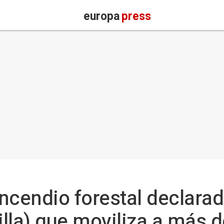
europa
press
 incendio forestal declar
illa) que moviliza a más 