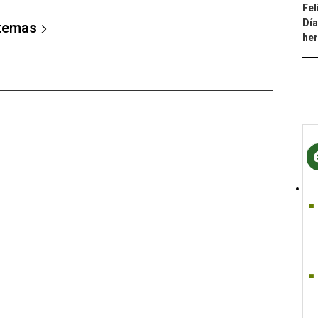
Fel
Día
 temas
he