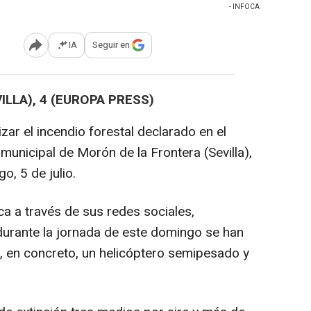
- INFOCA
IA
Seguir en
Abrir opciones para compartir
LLA), 4 (EUROPA PRESS)
izar el incendio forestal declarado en el
municipal de Morón de la Frontera (Sevilla),
o, 5 de julio.
ca a través de sus redes sociales,
durante la jornada de este domingo se han
, en concreto, un helicóptero semipesado y